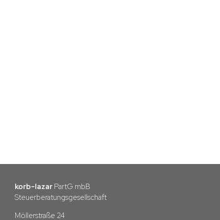
Karte aktivieren — Zum Zoomen klicken
korb-lazar
PartG mbB
Steuerberatungsgesellschaft
Möllerstraße 24