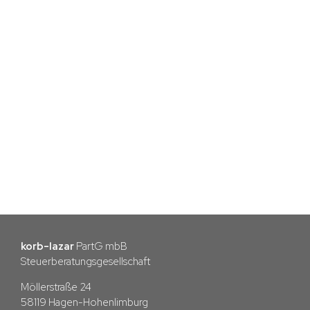
korb-lazar
PartG mbB
Steuerberatungsgesellschaft
Möllerstraße 24
58119 Hagen-Hohenlimburg